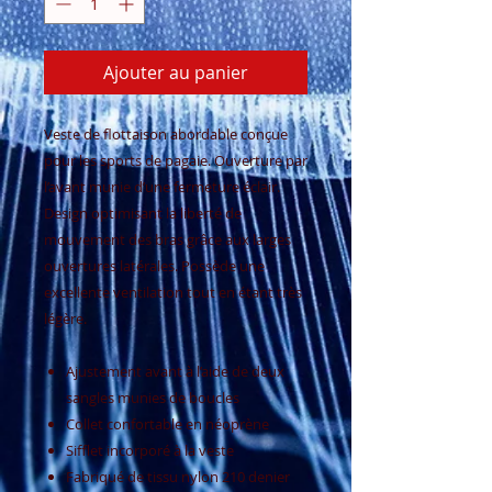
Ajouter au panier
Veste de flottaison abordable conçue
pour les sports de pagaie. Ouverture par
l’avant munie d’une fermeture éclair.
Design optimisant la liberté de
mouvement des bras grâce aux larges
ouvertures latérales. Possède une
excellente ventilation tout en étant très
légère.
Ajustement avant à l’aide de deux
sangles munies de boucles
Collet confortable en néoprène
Sifflet incorporé à la veste
Fabriqué de tissu nylon 210 denier