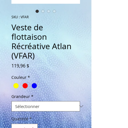
SKU : VFAR
Veste de
flottaison
Récréative Atlan
(VFAR)
Prix
119,96 $
Couleur
*
Grandeur
*
Quantité
*