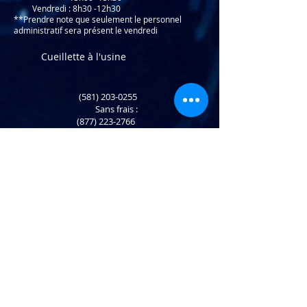
Vendredi : 8h30 -12h30
**Prendre note que seulement le personnel
administratif sera présent le vendredi
Cueillette à l'usine
(581) 203-0255
​ Sans frais :
(877) 223-2766
Retour et échange
info@atlaninc.com
Livraison de vos achats
Suivez-nous !
Politique de confidentialité