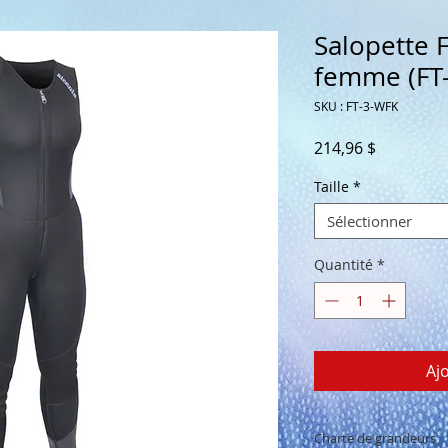
Salopette 
femme (FT
SKU : FT-3-WFK
Prix
214,96 $
Taille
*
Sélectionner
Quantité
*
Aj
Charte de grandeurs