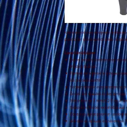
Notre modèle de salopette la plus po
pour créer une seconde peau et gara
Caractéristiques :
Zones du dos, des hanches et des 
modèle femme.
Fermeture à glissière à deux cur
les pauses toilette.
Version femme avec glissière se 
Zones des épaules et des genoux en 
Néoprène de 3 mm N-2-S pour la m
Néoprène Flextec extensible aux e
Coutures à plat pour un confort a
Genoux et épaules en néoprène Tuf