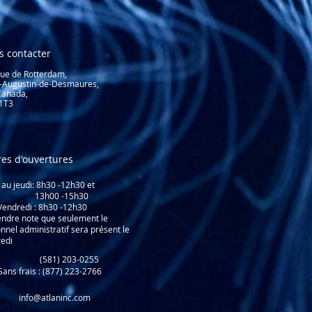
s contacter
rue de Rotterdam,
t-Augustin-de-Desmaures,
Canada,
1T3
es d'ouvertures
 au jeudi: 8
h30 -12h30 et
h00 -15h30
redi : 8h30 -12h30
ndre note que seulement le
nnel administratif sera présent le
edi
81) 203-0255
ns frais : (877) 223-2766
info@atlaninc.com