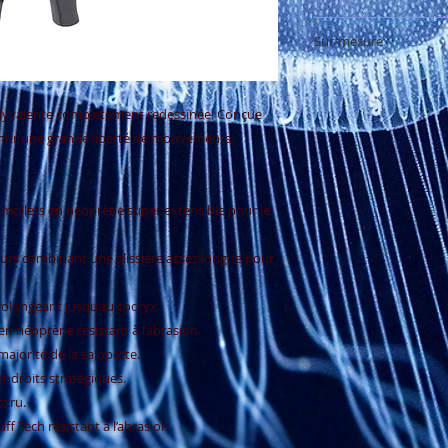
Voir la charte
Sur-mesure
Commander cet hab
lyvalente complètement redessinée. Conçue
ntir une grande liberté de mouvements.
mollets en néoprène super extensible pour le
seurs combinant une glissière assez longue pour
prolongeant jusqu’au coccyx.
néoprène résistant à l’abrasion.
ajorité de la salopette.
ndroits stratégiques.
ccru.
f Tech résistant à l’abrasion.