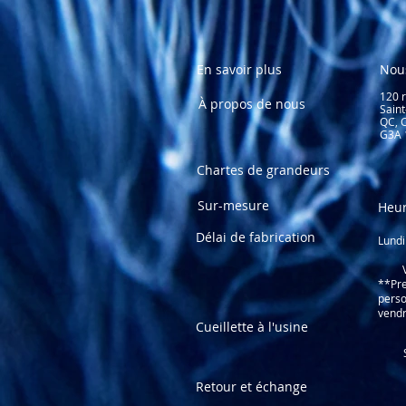
En savoir plus
Nou
120 
À propos de nous
Sain
QC,
G3A 
Chartes de grandeurs
Sur-mesure
Heur
Délai de fabrication
Lundi
13
Vend
**Pre
perso
vendr
Cueillette à l'usine
(5
​ Sa
Retour et échange