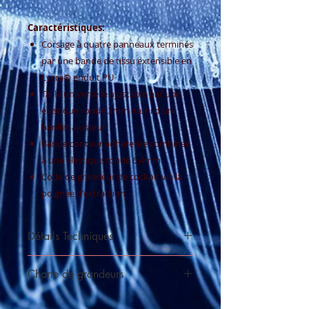
Caractéristiques:
Corsage à quatre panneaux terminés
par une bande de tissu extensible en
Lycra® enduit PU
Taille universelle ajustable par une
élastique ronde 3mm muni d'un
barillet ajusteur
Bande contour adhérente combinée
à une élastique ronde 6,4mm
Code de grandeur de cockpit via la
poignée d'extraction
Détails Techniques
Nylon 400 deniers enduit PU
Charte de grandeurs
5000mm d'étanchéité
Tissu
Storm
Lycra® laminé PU
Voir la charte
extensible