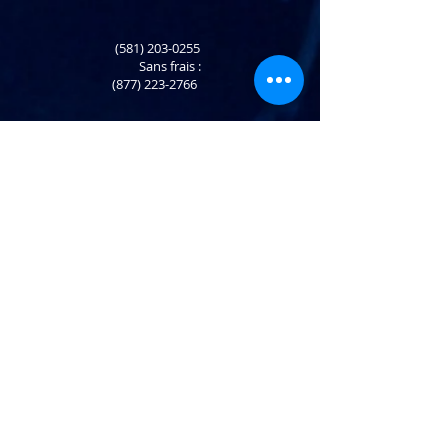
(581) 203-0255
​ Sans frais :
(877) 223-2766
Retour et échange
info@atlaninc.com
Livraison de vos achats
Suivez-nous !
Politique de confidentialité
Nous contacter
120 rue de Rotterdam,