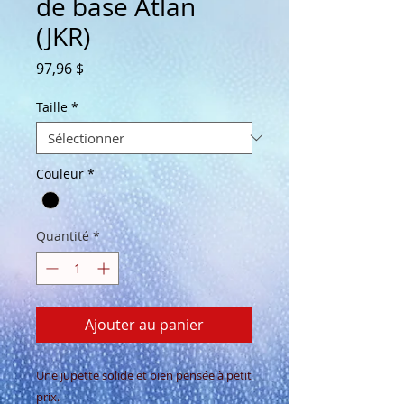
de base Atlan
(JKR)
Prix
97,96 $
Taille
*
Couleur
*
Quantité
*
Ajouter au panier
Une jupette solide et bien pensée à petit
prix.