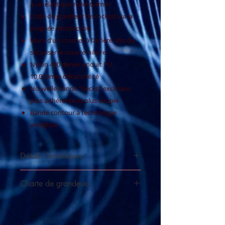
à un élastique rond 6,4mm
Code de grandeur de cockpit via la
poignée d’extraction
Muni d’un crochet à l’arrière afin de
sécuriser le couvre-hiloire
Nylon 400 denier enduit PU
10,000mm d’étanchéité
Nouvelle bande ‘’Gecko’’ exclusive
plus adhérente et plus souple
Bande contour à technologie
antiglisse
Détails Techniques
Nylon 400 deniers enduit PU
Charte de grandeurs
5000mm d'étanchéité
Bande contour à technologie
Voir la charte
slipnot