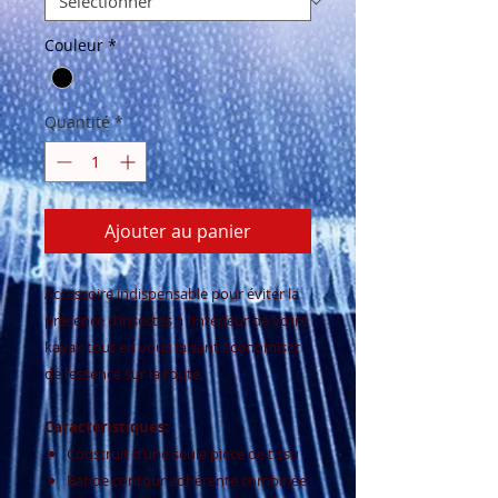
Couleur
*
Quantité
*
Ajouter au panier
Accessoire indispensable pour éviter la
présence d’insectes à l’intérieur de votre
kayak tout en vous faisant économiser
de l’essence sur la route.
Caractéristiques:
Construit d’une seule pièce de tissu
Bande contour adhérente combinée