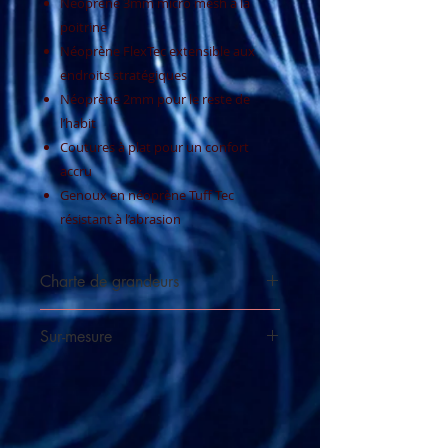
Néoprène 3mm micro mesh à la
poitrine
Néoprène FlexTec extensible aux
endroits stratégiques
Néoprène 2mm pour le reste de
l’habit
Coutures à plat pour un confort
accru
Genoux en néoprène Tuff Tec
résistant à l’abrasion
Charte de grandeurs
Voir la charte
Sur-mesure
Commander cet habit sur-mesure