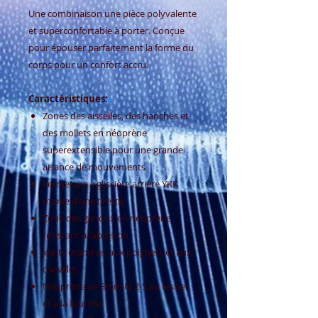
Une combinaison une pièce polyvalente
et superconfortable à porter. Conçue
pour épouser parfaitement la forme du
corps pour un confort accru.
Caractéristiques:
Zones des aisselles, des hanches et
des mollets en néoprène
superextensible pour une grande
aisance de mouvements
Fermeture à glissière arrière YKK
munie d’une tirette
Zone des genoux en néoprène
résistant à l’abrasion
Joints étanches aux poignets et aux
chevilles
Néoprène de 3mm N-2-S au fessier
et à la fourche