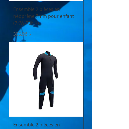
Ensemble 2 pièces en
néoprène 7mm pour enfant
(7KW-70NK)
Prix
305,96 $
Ensemble 2 pièces en