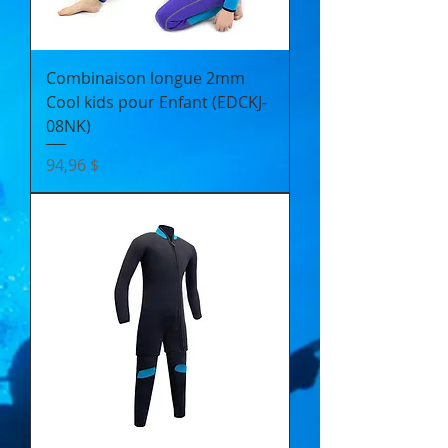
Combinaison longue 2mm
Cool kids pour Enfant (EDCKJ-
08NK)
Prix
94,96 $