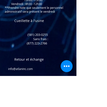
Vendredi : 8h30 -12h30
**Prendre note que seulement le personnel
administratif sera présent le vendredi
Cueillette à l'usine
(581) 203-0255
​ Sans frais :
(877) 223-2766
Retour et échange
info@atlaninc.com
Livraison de vos achats
Suivez-nous !
Politique de confidentialité