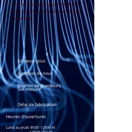
pour les sports de pagaie, la randonné
ou le camping. Il se ferme en enroulant
l'ouverture.
En savoir plus
À propos de nous
Chartes de grandeurs
Sur-mesure
Délai de fabrication
Heures d'ouvertures
Lundi au jeudi: 8
h30 -12h30 et
13h00 -15h30