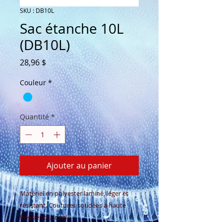
SKU : DB10L
Sac étanche 10L
(DB10L)
Prix
28,96 $
Couleur
*
Quantité
*
Ajouter au panier
Matériel en polyester laminé, léger et
résistant. Coutures soudées à haute
fréquence. Idéal