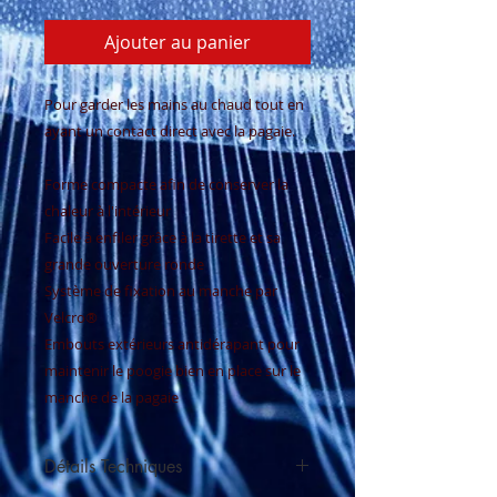
Ajouter au panier
Pour garder les mains au chaud tout en 
ayant un contact direct avec la pagaie. 

Forme compacte afin de conserver la 
chaleur à l'intérieur 

Facile à enfiler grâce à la tirette et sa 
grande ouverture ronde 

Système de fixation au manche par 
Velcro®

Embouts extérieurs antidérapant pour 
maintenir le poogie bien en place sur le 
manche de la pagaie
Détails Techniques