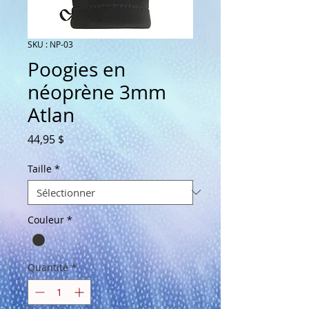
SKU : NP-03
Poogies en
néoprène 3mm
Atlan
Prix
44,95 $
Taille
*
Couleur
*
Quantité
*