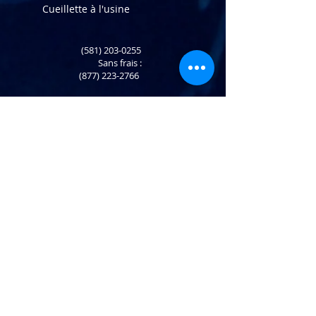
Cueillette à l'usine
(581) 203-0255
​ Sans frais :
(877) 223-2766
Retour et échange
info@atlaninc.com
Livraison de vos achats
Suivez-nous !
Politique de confidentialité
Nous contacter